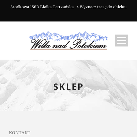
Środkowa 158B Białka Tatrzańska ->
Wyznacz trasę do obiektu
SKLEP
KONTAKT