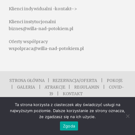
Klienci indywidualni -kontakt–>
Klienci instytucjonalni
biznes@willa-nad-potokiem.pl
Oferty współpracy
wspolpraca@willa-nad-potokiem.pl
STRONA GŁÓWNA
|
REZERWACJA/OFERTA
|
POKOJE
|
GALERIA
|
ATRAKCJE
|
REGULAMIN
|
COVID-
19
|
KONTAKT
@Copyright All Right Reserved Willa nad Potokiem
Ta strona korzysta z ciasteczek aby świadczyć usługi na
najwyższym poziomie. Dalsze korzystanie ze strony oznacza,
że zgadzasz się na ich użycie.
Zgoda