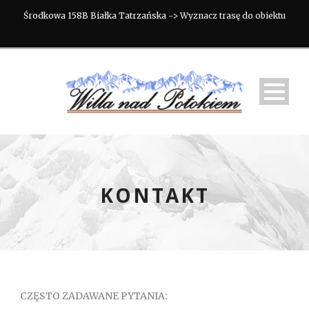
Środkowa 158B Białka Tatrzańska ->
Wyznacz trasę do obiektu
KONTAKT
CZĘSTO ZADAWANE PYTANIA: