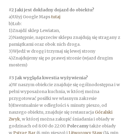
#2 Jaki jest dokładny dojazd do obiektu?
a)Użyj Google Maps
tutaj
b)Lub:
1)Znajdź sklep Lewiatan,
2)Następnie, naprzeciw sklepu znajdują się stragany z
pamiątkami oraz obok nich droga.
3)Wjedź w drogę i trzymaj się lewej strony
4)Znajdujemy się po prawej stronie (wjazd drugim
mostem)
#3 Jak wygląda kwestia wyżywienia?
a)W naszym obiekcie znajduje się ogólnodostępna i w
pełni wyposażona kuchnia, w której można
przygotować posiłki we własnym zakresie
b)Ewentualnie w odległości 4 minuty pieszo, od
naszego obiektu, znajduje się restauracja
Góralski
Zwyk
, w której można zakupić śniadania i obiady w
godzinach od 8:00 do 22:00.
Polecamy
także obiady
w
Pstrąg Bar
(6 min pieszo) i
Litworowy Staw
(14 min