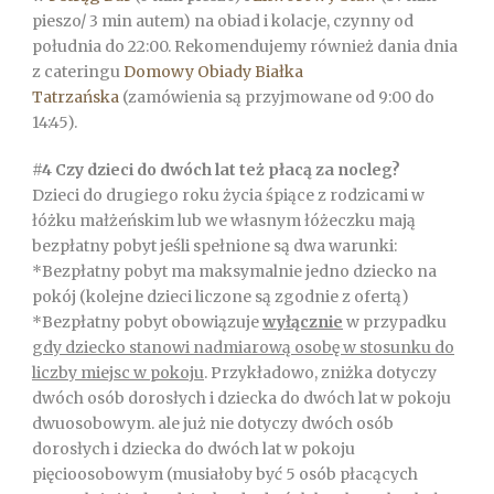
pieszo/ 3 min autem) na obiad i kolacje, czynny od
południa do 22:00. Rekomendujemy również dania dnia
z cateringu
Domowy Obiady Białka
Tatrzańska
(zamówienia są przyjmowane od 9:00 do
14:45).
#4 Czy dzieci do dwóch lat też płacą za nocleg?
Dzieci do drugiego roku życia śpiące z rodzicami w
łóżku małżeńskim lub we własnym łóżeczku mają
bezpłatny pobyt jeśli spełnione są dwa warunki:
*Bezpłatny pobyt ma maksymalnie jedno dziecko na
pokój (kolejne dzieci liczone są zgodnie z ofertą)
*Bezpłatny pobyt obowiązuje
wyłącznie
w przypadku
gdy dziecko stanowi nadmiarową osobę w stosunku do
liczby miejsc w pokoju
. Przykładowo, zniżka dotyczy
dwóch osób dorosłych i dziecka do dwóch lat w pokoju
dwuosobowym. ale już nie dotyczy dwóch osób
dorosłych i dziecka do dwóch lat w pokoju
pięcioosobowym (musiałoby być 5 osób płacących