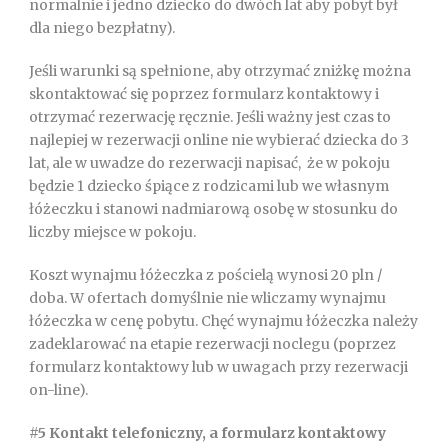
normalnie i jedno dziecko do dwóch lat aby pobyt był
dla niego bezpłatny).
Jeśli warunki są spełnione, aby otrzymać zniżkę można
skontaktować się poprzez formularz kontaktowy i
otrzymać rezerwację ręcznie. Jeśli ważny jest czas to
najlepiej w rezerwacji online nie wybierać dziecka do 3
lat, ale w uwadze do rezerwacji napisać, że w pokoju
będzie 1 dziecko śpiące z rodzicami lub we własnym
łóżeczku i stanowi nadmiarową osobę w stosunku do
liczby miejsce w pokoju.
Koszt wynajmu łóżeczka z pościelą wynosi 20 pln /
doba. W ofertach domyślnie nie wliczamy wynajmu
łóżeczka w cenę pobytu. Chęć wynajmu łóżeczka należy
zadeklarować na etapie rezerwacji noclegu (poprzez
formularz kontaktowy lub w uwagach przy rezerwacji
on-line).
#5 Kontakt telefoniczny, a formularz kontaktowy